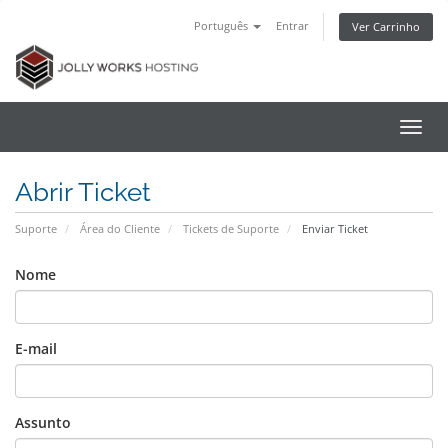
Português
Entrar
Ver Carrinho
Alter
nave
Abrir Ticket
Suporte
Área do Cliente
Tickets de Suporte
Enviar Ticket
Nome
E-mail
Assunto