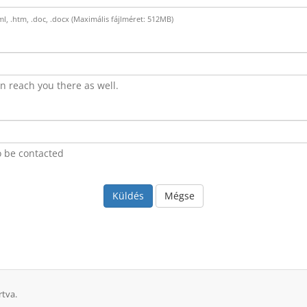
.html, .htm, .doc, .docx (Maximális fájlméret: 512MB)
 reach you there as well.
o be contacted
Mégse
rtva.