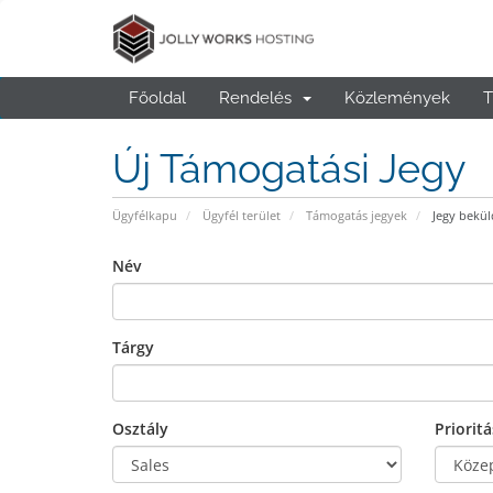
Főoldal
Rendelés
Közlemények
T
Új Támogatási Jegy
Ügyfélkapu
Ügyfél terület
Támogatás jegyek
Jegy bekül
Név
Tárgy
Osztály
Prioritá