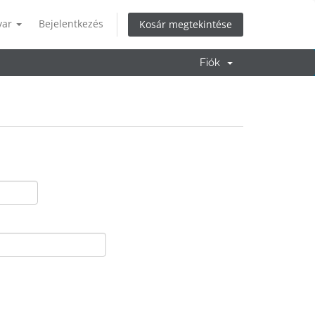
yar
Bejelentkezés
Kosár megtekintése
Fiók