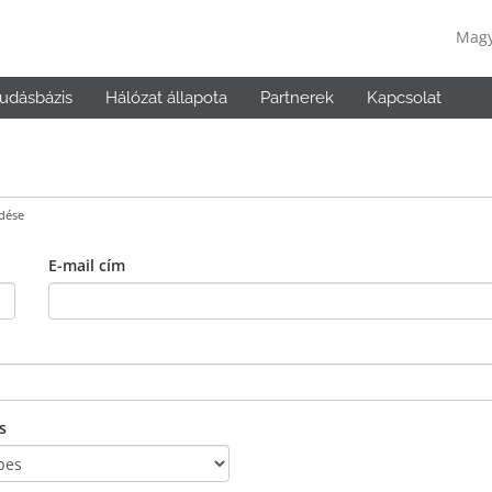
Mag
udásbázis
Hálózat állapota
Partnerek
Kapcsolat
dése
E-mail cím
s