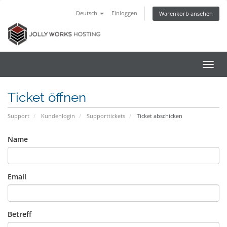
Deutsch
Einloggen
Warenkorb ansehen
Navig
ein-/
Ticket öffnen
Support
Kundenlogin
Supporttickets
Ticket abschicken
Name
Email
Betreff