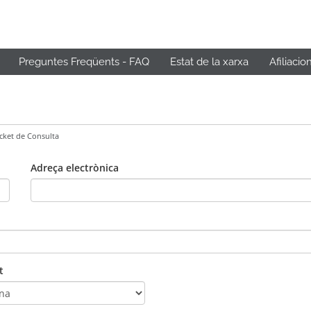
Preguntes Freqüents - FAQ
Estat de la xarxa
Afiliacio
icket de Consulta
Adreça electrònica
t