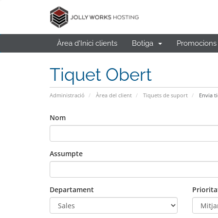
Àrea d'Inici clients
Botiga
Promocions
Tiquet Obert
Administració
Àrea del client
Tiquets de suport
Envia t
Nom
Assumpte
Departament
Priorita