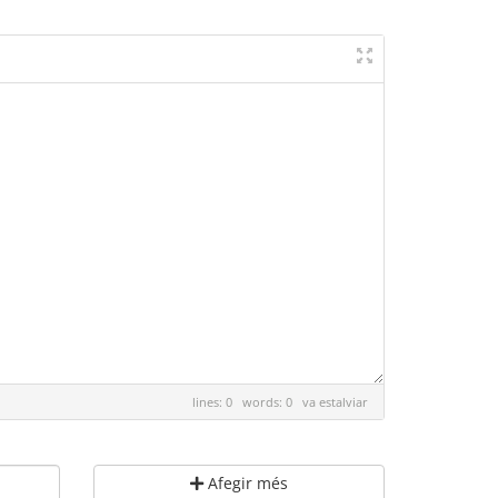
lines: 0 words: 0
va estalviar
Afegir més