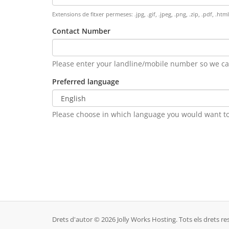
Extensions de fitxer permeses: .jpg, .gif, .jpeg, .png, .zip, .pdf, .h
Contact Number
Please enter your landline/mobile number so we can
Preferred language
Please choose in which language you would want t
Drets d'autor © 2026 Jolly Works Hosting. Tots els drets re