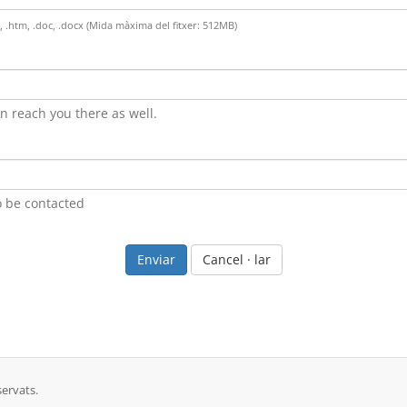
tml, .htm, .doc, .docx (Mida màxima del fitxer: 512MB)
 reach you there as well.
o be contacted
Cancel · lar
servats.