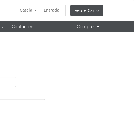
Català
Entrada
Veure Carro
ns
Contacti'ns
Compte