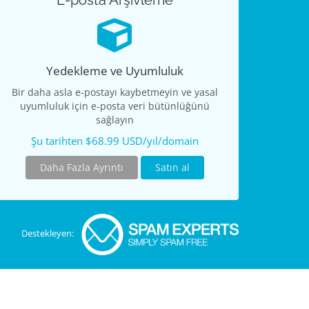
E-posta Arşivleme
Yedekleme ve Uyumluluk
Bir daha asla e-postayı kaybetmeyin ve yasal
uyumluluk için e-posta veri bütünlüğünü
sağlayın
Şu tarihten $68.99 USD/yıl/domain
Daha Fazla Ayrıntı
Satın al
Destekleyen: