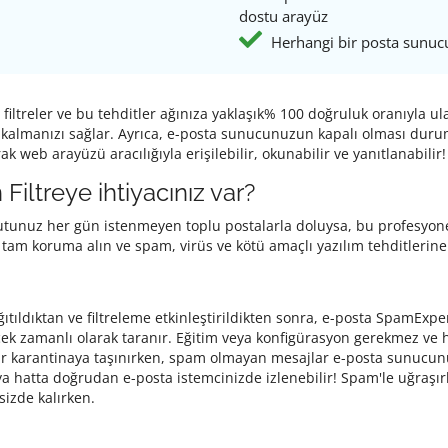
dostu arayüz
Herhangi bir posta sunuc
 filtreler ve bu tehditler ağınıza yaklaşık% 100 doğruluk oranıyla
e kalmanızı sağlar. Ayrıca, e-posta sunucunuzun kapalı olması duru
ak web arayüzü aracılığıyla erişilebilir, okunabilir ve yanıtlanabilir!
iltreye ihtiyacınız var?
 Kutunuz her gün istenmeyen toplu postalarla doluysa, bu profesyone
 tam koruma alın ve spam, virüs ve kötü amaçlı yazılım tehditlerine
ağıtıldıktan ve filtreleme etkinleştirildikten sonra, e-posta SpamExp
erçek zamanlı olarak taranır. Eğitim veya konfigürasyon gerekmez ve h
r karantinaya taşınırken, spam olmayan mesajlar e-posta sunucunuz
eya hatta doğrudan e-posta istemcinizde izlenebilir! Spam'le uğraş
sizde kalırken.