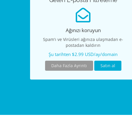
Gelen E-posta Filtreleme
Ağınızı koruyun
Spam'ı ve Virüsleri ağınıza ulaşmadan e-
postadan kaldırın
Şu tarihten $2.99 USD/ay/domain
Daha Fazla Ayrıntı
Satın al