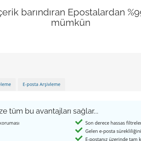
 içerik barındıran Epostalardan %
mümkün
releme
E-posta Arşivleme
e tüm bu avantajları sağlar...
 koruması
Son derece hassas filtrel
Gelen e-posta sürekliliğini 
E-postanız üzerinde tam ko