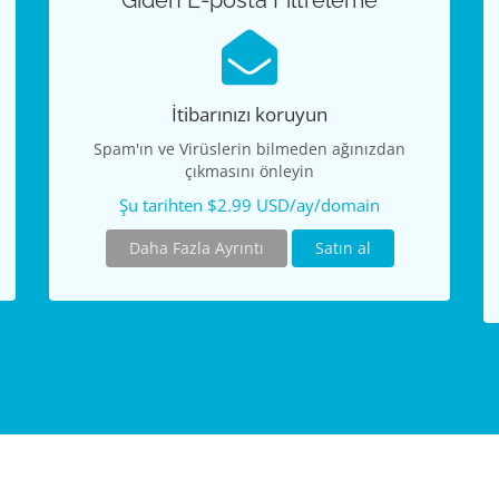
Giden E-posta Filtreleme
İtibarınızı koruyun
Spam'ın ve Virüslerin bilmeden ağınızdan
çıkmasını önleyin
Şu tarihten $2.99 USD/ay/domain
Daha Fazla Ayrıntı
Satın al