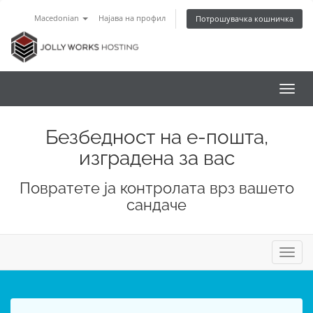
Macedonian
Најава на профил
Потрошувачка кошничка
Вклу
ја
нави
Безбедност на е-пошта,
изградена за вас
Повратете ја контролата врз вашето
сандаче
Вклу
ја
нави