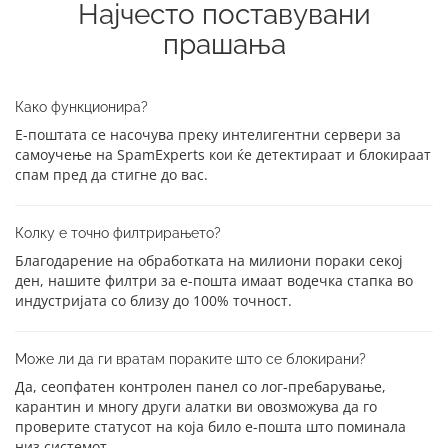
Најчесто поставувани
прашања
Како функционира?
Е-поштата се насочува преку интелигентни сервери за
самоучење на SpamExperts кои ќе детектираат и блокираат
спам пред да стигне до вас.
Колку е точно филтрирањето?
Благодарение на обработката на милиони пораки секој
ден, нашите филтри за е-пошта имаат водечка стапка во
индустријата со близу до 100% точност.
Може ли да ги вратам пораките што се блокирани?
Да, сеопфатен контролен панел со лог-пребарување,
карантин и многу други алатки ви овозможува да го
проверите статусот на која било е-пошта што поминала
низ системот.