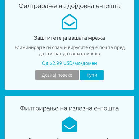
Филтрирање на дојдовна е-пошта
Заштитете ја вашата мрежа
Елиминирајте ги спам и вирусите од е-пошта пред
да стигнат до вашата мрежа
Од $2.99 USD/мо/домен
Дознај повеќе
Купи
Филтрирање на излезна е-пошта