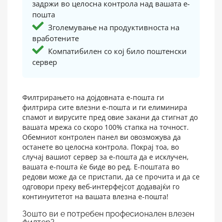
задржи во целосна контрола над вашата е-
пошта
Зголемување на продуктивноста на
вработените
Компатибилен со кој било поштенски
сервер
Филтрирањето на дојдовната е-пошта ги
филтрира сите влезни е-пошта и ги елиминира
спамот и вирусите пред овие закани да стигнат до
вашата мрежа со скоро 100% стапка на точност.
Обемниот контролен панел ви овозможува да
останете во целосна контрола. Покрај тоа, во
случај вашиот сервер за е-пошта да е исклучен,
вашата е-пошта ќе биде во ред. Е-поштата во
редови може да се пристапи, да се прочита и да се
одговори преку веб-интерфејсот додавајќи го
континуитетот на вашата влезна е-пошта!
Зошто ви е потребен професионален влезен