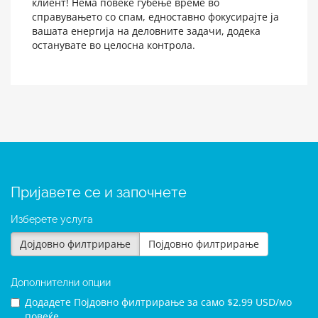
клиент! Нема повеќе губење време во
справувањето со спам, едноставно фокусирајте ја
вашата енергија на деловните задачи, додека
останувате во целосна контрола.
Пријавете се и започнете
Изберете услуга
Дојдовно филтрирање
Појдовно филтрирање
Дополнителни опции
Додадете Појдовно филтрирање за
само $2.99 USD/мо
повеќе