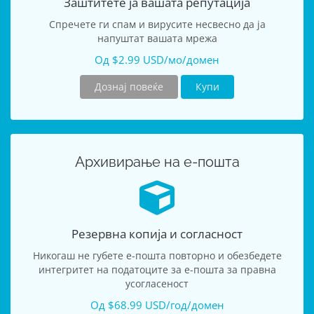
Заштитете ја вашата репутација
Спречете ги спам и вирусите несвесно да ја
напуштат вашата мрежа
Од $2.99 USD/мо/домен
Дознај повеќе
Купи
Архивирање на е-пошта
Резервна копија и согласност
Никогаш не губете е-пошта повторно и обезбедете
интегритет на податоците за е-пошта за правна
усогласеност
Од $68.99 USD/год/домен