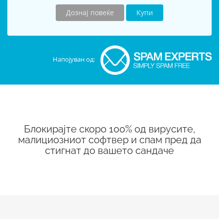
Дознај повеќе
Купи
Напојуван од:
Блокирајте скоро 100% од вирусите,
малициозниот софтвер и спам пред да
стигнат до вашето сандаче