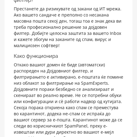
филтер?
Престанете да ризикувате од закани од ИТ мрежа.
Ако вашето сандаче е преполно со несакана
масовна пошта секој ден, тогаш тоа е знак дека ви
треба професионално решение за дојдовен
филтер. Добијте целосна заштита за вашето Inbox
и кажете збогум на заканите од спам, вирус и
малициозен софтвер!
Како функционира
Откако вашиот домен ќе биде (автоматски)
распореден на Дојдовниот филтер, и
филтрирањето е активирано, е-поштата ќе помине
низ облакот за филтрирање на SpamExperts.
Дојдовните пораки безбедно се анализираат и
скенираат во реално време. Не се потребни обуки
или конфигурации и сè работи надвор од кутијата.
Секоја порака откриена како спам се преместува
во карантинот, додека не-спам се испраќа до
вашиот сервер за е-пошта. Карантинот може да се
следи во корисничкиот SpamPanel, преку е-
извештаи или дури директно во вашиот е-мејл