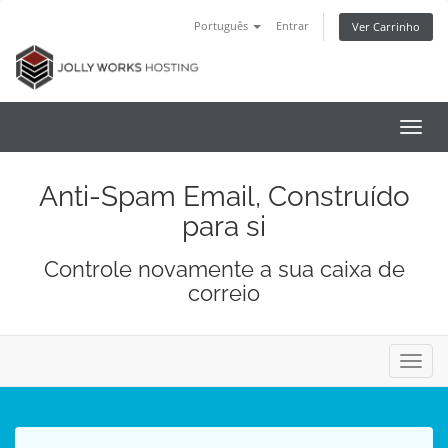
Português
Entrar
Ver Carrinho
Alter
nave
Anti-Spam Email, Construído
para si
Controle novamente a sua caixa de
correio
Alter
nave