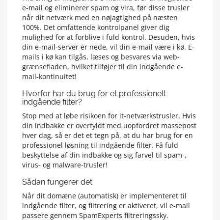
e-mail og eliminerer spam og vira, før disse trusler
når dit netværk med en nøjagtighed på næsten
100%. Det omfattende kontrolpanel giver dig
mulighed for at forblive i fuld kontrol. Desuden, hvis
din e-mail-server er nede, vil din e-mail være i kø. E-
mails i kø kan tilgås, læses og besvares via web-
grænsefladen, hvilket tilføjer til din indgående e-
mail-kontinuitet!
Hvorfor har du brug for et professionelt
indgående filter?
Stop med at løbe risikoen for it-netværkstrusler. Hvis
din indbakke er overfyldt med uopfordret massepost
hver dag, så er det et tegn på, at du har brug for en
professionel løsning til indgående filter. Få fuld
beskyttelse af din indbakke og sig farvel til spam-,
virus- og malware-trusler!
Sådan fungerer det
Når dit domæne (automatisk) er implementeret til
indgående filter, og filtrering er aktiveret, vil e-mail
passere gennem SpamExperts filtreringssky.