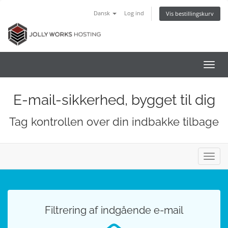
Dansk
Log ind
Vis bestillingskurv
Skift
navig
E-mail-sikkerhed, bygget til dig
Tag kontrollen over din indbakke tilbage
Skift
navig
Filtrering af indgående e-mail