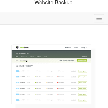
Website Backup.
Alter
nave